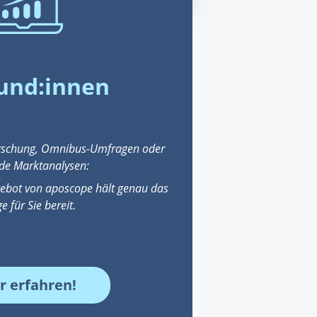
LOGIN
und:innen
Passwort vergessen
orschung, Omnibus-Umfragen oder
de Marktanalysen:
Registrieren
ebot von aposcope hält genau das
ge für Sie bereit.
 erfahren!