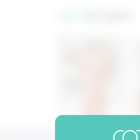
Startseite
Über aposcope